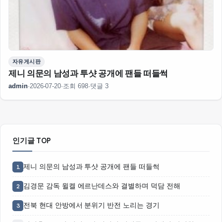
자유게시판
제니 의문의 남성과 투샷 공개에 팬들 떠들썩
admin
·
2026-07-20
·
조회 698
·
댓글 3
인기글 TOP
제니 의문의 남성과 투샷 공개에 팬들 떠들썩
1
김경문 감독 윌켈 에르난데스와 결별하며 덕담 전해
2
전북 현대 안방에서 분위기 반전 노리는 경기
3