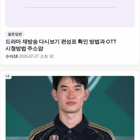
질문답변
드라마 재방송 다시보기 편성표 확인 방법과 OTT
시청방법 주소얌
수아18
·
2026-07-27
·
조회 92
10