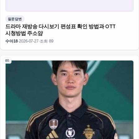
질문답변
드라마 재방송 다시보기 편성표 확인 방법과 OTT
시청방법 주소얌
수아18
·
2026-07-27
·
조회 89
05