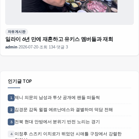
자유게시판
일라이 6년 만에 재혼하고 유키스 멤버들과 재회
admin
·
2026-07-20
·
조회 134
·
댓글 3
인기글 TOP
제니 의문의 남성과 투샷 공개에 팬들 떠들썩
1
김경문 감독 윌켈 에르난데스와 결별하며 덕담 전해
2
전북 현대 안방에서 분위기 반전 노리는 경기
3
이정후 스즈키 이치로가 뛰었던 시애틀 구장에서 강렬한
4