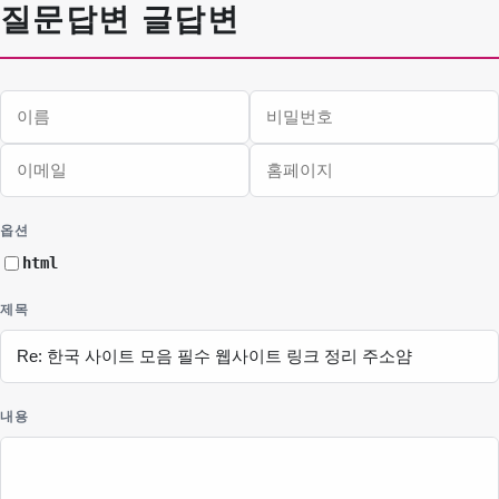
질문답변 글답변
이름
비밀번호
이메일
홈페이지
필수
필수
옵션
html
제목
내용
웹에디터 시작