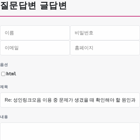
질문답변 글답변
이름
비밀번호
이메일
홈페이지
필수
필수
옵션
html
제목
내용
웹에디터 시작