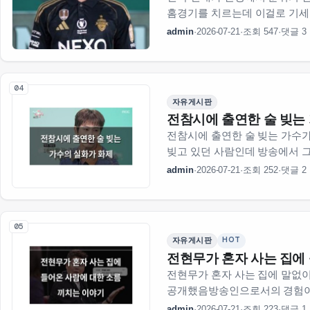
홈경기를 치르는데 이걸로 기세
분위기가 꽤 나빴다고 함이번 
admin
·
2026-07-21
·
조회 547
·
댓글 3
갖고 나설 수 있을 듯상대팀도
04
자유게시판
전참시에 출연한 술 빚는
전참시에 출연한 술 빚는 가수
빚고 있던 사람인데 방송에서 그
갑자기 이걸 사업으로 확장하게
admin
·
2026-07-21
·
조회 252
·
댓글 2
정성을 들이게 되면서 본격…
05
HOT
자유게시판
전현무가 혼자 사는 집에
전현무가 혼자 사는 집에 말없이
공개했음방송인으로서의 경험이
사람이 뭔지 알고 보니 진짜 소
admin
·
2026-07-21
·
조회 223
·
댓글 1