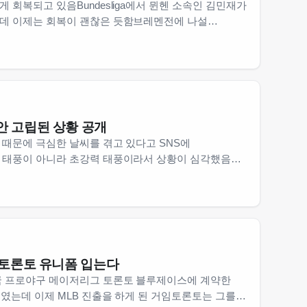
 회복되고 있음Bundesliga에서 뮌헨 소속인 김민재가
데 이제는 회복이 괜찮은 듯함브레멘전에 나설
함독일 언론들이 이 소식을 보도한 거임김민재는 지난달
안 고립된 상황 공개
때문에 극심한 날씨를 겪고 있다고 SNS에
 태풍이 아니라 초강력 태풍이라서 상황이 심각했음집
고 하니 팬들 걱정이 커졌음실제로 강수정은 집 안에
정이 …
 토론토 유니폼 입는다
국 프로야구 메이저리그 토론토 블루제이스에 계약한
였는데 이제 MLB 진출을 하게 된 거임토론토는 그를