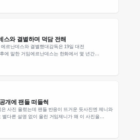
알아내려고 했는데 결국은 …
데스와 결별하며 덕담 전해
 에르난데스와 결별했대감독은 19일 대전
후에 말한 거임에르난데스는 한화에서 몇 년간
같음감독은 마지막으로 그에게 덕담을 건넸다고 함잘 가라
에르난데스는 …
 공개에 팬들 떠들썩
찍은 사진 올렸는데 팬들 반응이 뜨거운 듯사진엔 제니와
 별다른 설명 없이 올린 거임제니가 왜 이 사진을
위기 이상함남성의 정체는 아직 알려지지 않았는데