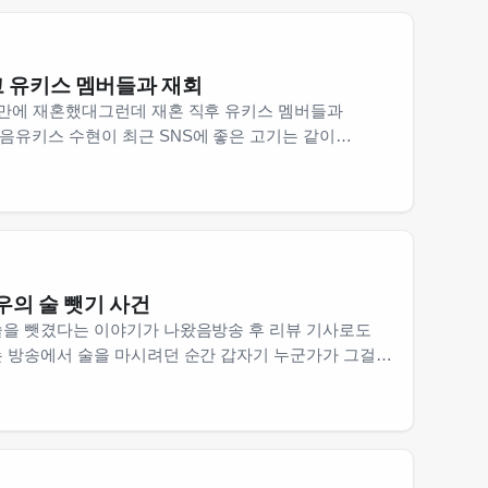
고 유키스 멤버들과 재회
 만에 재혼했대그런데 재혼 직후 유키스 멤버들과
음유키스 수현이 최근 SNS에 좋은 고기는 같이
올렸는데이게 무슨 뜻인지 궁금해지는 건 나만 아닐
 유키…
우의 술 뺏기 사건
술을 뺏겼다는 이야기가 나왔음방송 후 리뷰 기사로도
는 방송에서 술을 마시려던 순간 갑자기 누군가가 그걸
꽤 웃긴 분위기였다고 하던데배우 본인은 당황스러웠지만