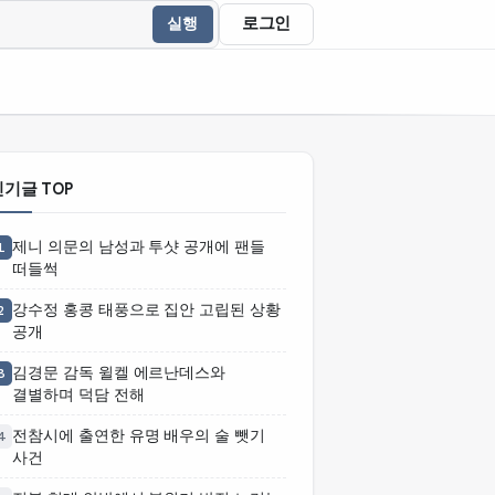
로그인
실행
기글 TOP
제니 의문의 남성과 투샷 공개에 팬들
1
떠들썩
강수정 홍콩 태풍으로 집안 고립된 상황
2
공개
김경문 감독 윌켈 에르난데스와
3
결별하며 덕담 전해
전참시에 출연한 유명 배우의 술 뺏기
4
사건