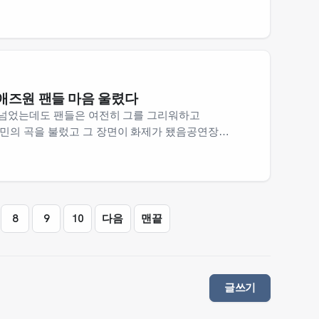
서 사실상 계약이 확정된 듯함문서준은 장충고 출신으로
애즈원 팬들 마음 울렸다
이 넘었는데도 팬들은 여전히 그를 그리워하고
민의 곡을 불렀고 그 장면이 화제가 됐음공연장
물 흘리는 모습이 보였다고 함이민의 존재감이 여전히
그의 음악과…
8
9
10
다음
맨끝
이지
페이지
페이지
페이지
글쓰기