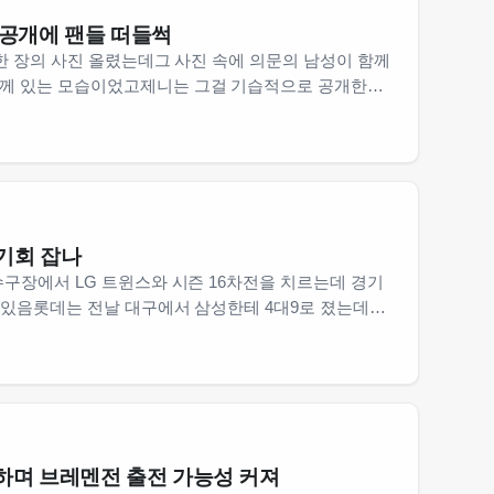
 공개에 팬들 떠들썩
 한 장의 사진 올렸는데그 사진 속에 의문의 남성이 함께
께 있는 모습이었고제니는 그걸 기습적으로 공개한
고 함누가 저 남자야? 왜 이렇게 갑작스럽게 올렸지?
 기회 잡나
수구장에서 LG 트윈스와 시즌 16차전을 치르는데 경기
 있음롯데는 전날 대구에서 삼성한테 4대9로 졌는데
지 롯데는 승률이 0.500도 안 되고 7위에 머물러
하며 브레멘전 출전 가능성 커져