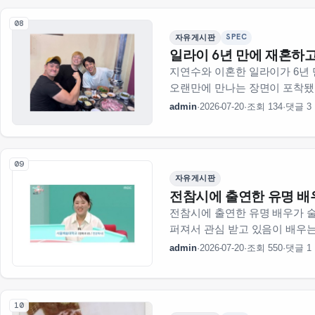
08
SPEC
자유게시판
일라이 6년 만에 재혼하
지연수와 이혼한 일라이가 6년
오랜만에 만나는 장면이 포착됐
먹어야지 ukiss 라는 글을 
admin
·
2026-07-20
·
조회 134
·
댓글 3
듯일라이가 재혼한 후 처음으로
09
자유게시판
전참시에 출연한 유명 배
전참시에 출연한 유명 배우가 
퍼져서 관심 받고 있음이 배우
뺏어가더라는 거임그 상황이 
admin
·
2026-07-20
·
조회 550
·
댓글 1
웃으며 넘어갔다고 함방송 …
10