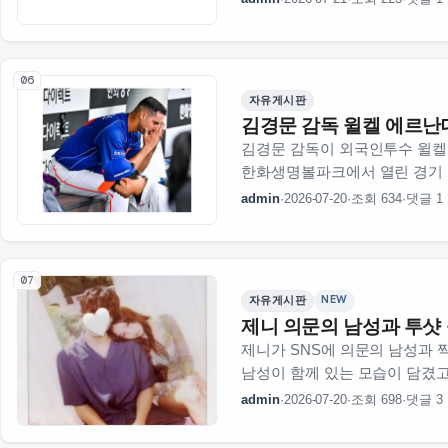
놀랐다면서어떻게든 그 사람을 
06
자유게시판
김경문 감독 윌켈 에르난
김경문 감독이 외국인투수 윌켈
한화생명볼파크에서 열린 경기 
뛰었는데 이제 떠나게 된 거 
admin
·
2026-07-20
·
조회 634
·
댓글 1
잘 해라 같은 말을 했을 거임
07
NEW
자유게시판
제니 의문의 남성과 투샷
제니가 SNS에 의문의 남성과 
남성이 함께 있는 모습이 담겼고
올렸는지 이유는 모르겠지만 분
admin
·
2026-07-20
·
조회 698
·
댓글 3
팬들은 서로 추측하고 있음…