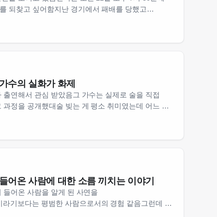
를 되찾고 싶어함지난 경기에서 패배를 당했고
경기는 홈에서 치르는 거라 선수들도 좀 더 자신감을
…
 가수의 실화가 화제
가 출연해서 관심 받았음그 가수는 실제로 술을 직접
 과정을 공개했대술 빚는 게 평소 취미였는데 어느 날
 됐다고 함원래는 그냥 재미로 시작했지만 점점 더
 들어온 사람에 대한 소름 끼치는 이야기
 들어온 사람을 알게 된 사연을
라기보다는 평범한 사람으로서의 경험 같음그런데 그
름 돋는 일이었음정말 아무 말 없이 들어와서