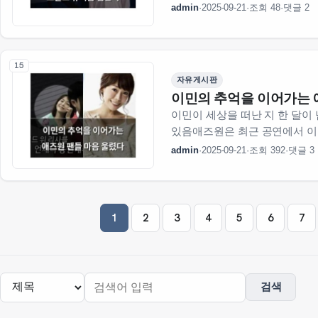
40인 명단에 포함시켰다고 해
admin
·
2025-09-21
·
조회 48
·
댓글 2
유명한데 이 학교 출신으…
15
자유게시판
이민의 추억을 이어가는 
이민이 세상을 떠난 지 한 달
있음애즈원은 최근 공연에서 이
분위기가 어수선했고 팬들도 눈
admin
·
2025-09-21
·
조회 392
·
댓글 3
무서운 인상으로 남아 있는 듯
열린
페이지
1
2
3
4
5
6
7
페이지
페이지
페이지
페이지
페이지
페
검색