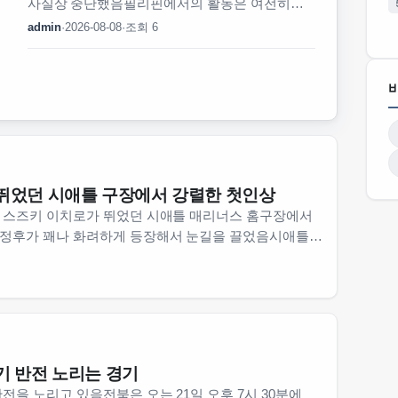
사실상 중단했음필리핀에서의 활동은 여전히
이어가고 있던 모양이었음SNS에 올린 사진들
admin
·
2026-08-08
·
조회 6
보면 필리핀에서 다양한 활동을 하고 있는
듯함근데 문제는 과거 논란이 여전히 법적
분쟁으로 이어지고 있다는 거임논란이 일어난 건
몇 년…
뛰었던 시애틀 구장에서 강렬한 첫인상
 스즈키 이치로가 뛰었던 시애틀 매리너스 홈구장에서
정후가 꽤나 화려하게 등장해서 눈길을 끌었음시애틀
간 활동했던 곳이라서 이정후 입장에선 특별한 의미가
시…
기 반전 노리는 경기
전을 노리고 있음전북은 오는 21일 오후 7시 30분에