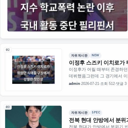
02
NEW
자유게시판
이정후 스즈키 이치로가 
이정후가 어릴 때부터 존경하던
데뷔했음그런데 그 경기에서 이
구장은 스즈키 이치로가 10년
admin
·
2026-07-21
·
조회 512
·
댓글 3
있었음그런데 이정후는 경기 
03
SPEC
자유게시판
전북 현대 안방에서 분위
전북 현대가 안방에서 분위기 반