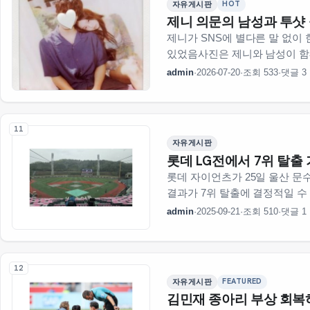
HOT
자유게시판
제니 의문의 남성과 투샷
제니가 SNS에 별다른 말 없이
있었음사진은 제니와 남성이 함
거임팬들은 이 사진 보고 놀랐다
admin
·
2026-07-20
·
조회 533
·
댓글 3
하는 반응 나옴제니는…
11
자유게시판
롯데 LG전에서 7위 탈출
롯데 자이언츠가 25일 울산 문
결과가 7위 탈출에 결정적일 수
이걸로 7위로 떨어졌다고 함지금까
admin
·
2025-09-21
·
조회 510
·
댓글 1
있는데 이 경기…
12
FEATURED
자유게시판
김민재 종아리 부상 회복