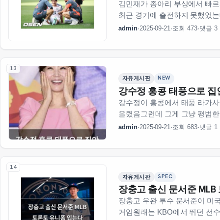
김민재가 종아리 부상에서 빠르게
최근 경기에 출전하지 못했었는
가능성이 한층 더 높아졌다고 
admin
·
2025-09-21
·
조회 473
·
댓글 3
부상으로 경기에 나서지 …
13
NEW
자유게시판
강수정 홍콩 태풍으로 집
강수정이 홍콩에서 태풍 라가사 
올렸음그런데 그게 그냥 평범한
밖으로 나갈 수 없는 상태였다
admin
·
2025-09-21
·
조회 683
·
댓글 1
고립된 상태였다고 해서 더 걱
14
SPEC
자유게시판
장충고 출신 문서준 MLB
장충고 우완 투수 문서준이 미
거임원래는 KBO에서 뛰던 선수