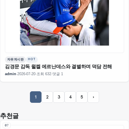
HOT
자유게시판
김경문 감독 윌켈 에르난데스와 결별하며 덕담 전해
admin
·
2026-07-20
·
조회 632
·
댓글 1
1
2
3
4
5
›
추천글
07