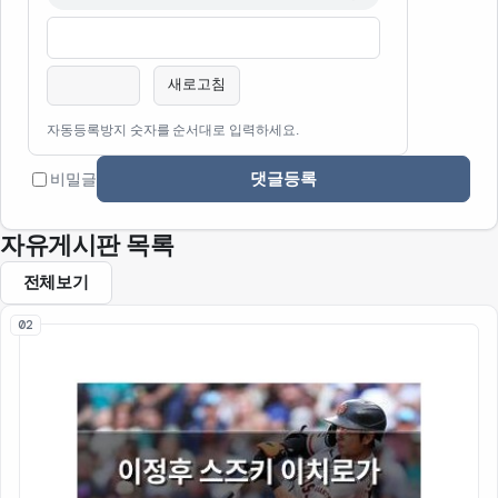
이름
비밀번호
필수
필수
새로고침
자동등록방지 숫자를 순서대로 입력하세요.
댓글등록
비밀글
자유게시판 목록
전체보기
02