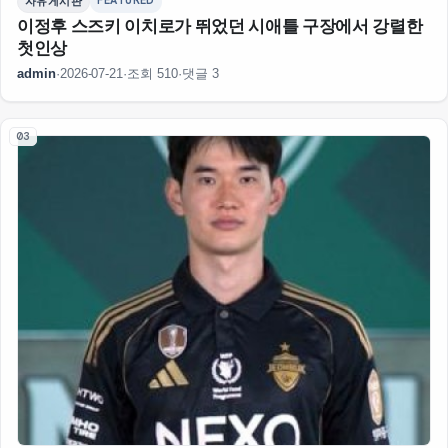
FEATURED
자유게시판
이정후 스즈키 이치로가 뛰었던 시애틀 구장에서 강렬한
첫인상
admin
·
2026-07-21
·
조회 510
·
댓글 3
03