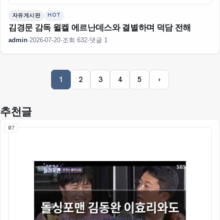
HOT
자유게시판
김경문 감독 윌켈 에르난데스와 결별하며 덕담 전해
admin
·
2026-07-20
·
조회 632
·
댓글 1
1
2
3
4
5
›
추천글
07