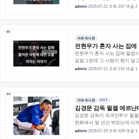
admin
·
2026-07-21
·
조회 247
·
댓글 2
05
자유게시판
전현무가 혼자 사는 집에
전현무가 혼자 사는 집에 말없
같음그런데 그 사람이 뭔지 알
했는데 결국은 …
admin
·
2026-07-21
·
조회 216
·
댓글 1
06
HOT
자유게시판
김경문 감독 윌켈 에르난
김경문 감독이 외국인투수 윌켈
한화에서 몇 년간 뛰었는데 이제
거임에르난데스는 …
admin
·
2026-07-20
·
조회 629
·
댓글 1