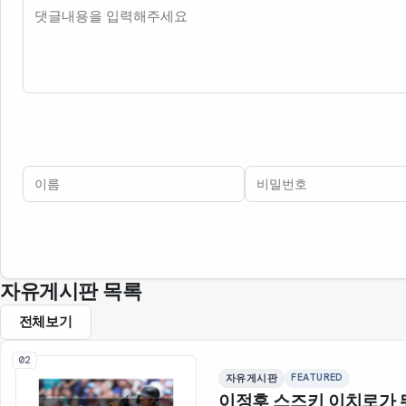
내용
이름
비밀번호
필수
필수
자유게시판 목록
전체보기
02
FEATURED
자유게시판
이정후 스즈키 이치로가 