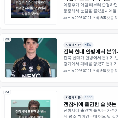
이정후가 어릴 때부터 존경하던
등장해서 눈길을 끌었음시애틀 
경기 시…
admin
·
2026-07-21
·
조회 505
·
댓글 3
03
NEW
자유게시판
전북 현대 안방에서 분위
전북 현대가 안방에서 분위기 반
경기에서 패배를 당했고 분위기가
admin
·
2026-07-21
·
조회 540
·
댓글 3
04
SPEC
자유게시판
전참시에 출연한 술 빚는
전참시에 출연한 술 빚는 가수가
게 평소 취미였는데 어느 날 갑