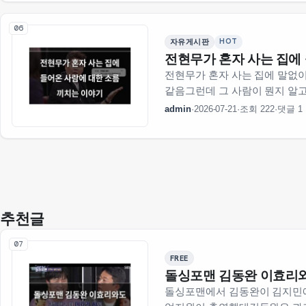
06
HOT
자유게시판
전현무가 혼자 사는 집에
전현무가 혼자 사는 집에 말없
같음그런데 그 사람이 뭔지 알
했는데 결국은 …
admin
·
2026-07-21
·
조회 222
·
댓글 1
추천글
07
FREE
돌싱포맨 김동완 이효리
돌싱포맨에서 김동완이 김지민에