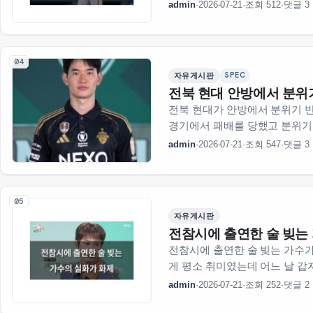
경기 시…
admin
·
2026-07-21
·
조회 512
·
댓글 3
04
SPEC
자유게시판
전북 현대 안방에서 분위
전북 현대가 안방에서 분위기 반
경기에서 패배를 당했고 분위기가
admin
·
2026-07-21
·
조회 547
·
댓글 3
05
자유게시판
전참시에 출연한 술 빚는
전참시에 출연한 술 빚는 가수가
게 평소 취미였는데 어느 날 갑
admin
·
2026-07-21
·
조회 252
·
댓글 2