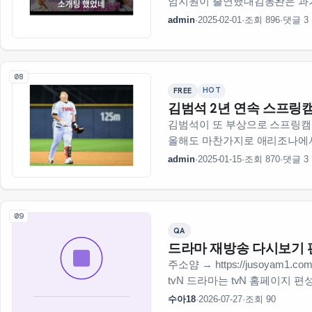
엄지원이 출연했대김동완은 과거
언급하며 당시…
admin
·
2025-02-01
·
조회 896
·
댓글 3
08
HOT
FREE
김범석 2년 연속 스프링
김범석이 또 부상으로 스프링캠
올해도 마찬가지로 애리조나에서
상황일 듯…
admin
·
2025-01-15
·
조회 870
·
댓글 3
09
QA
드라마 재방송 다시보기 
주소얌 → https://jusoy
tvN 드라마는 tvN 홈페이지 
수아18
·
2026-07-27
·
조회 90