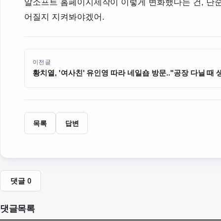
알소프트 홈페이지제작이 이렇게 변화했다는 건, 단순히
어질지 지켜봐야겠어.
이전글
황치열, '여사친' 유인영 따라 네일숍 방문.."공장 다닐 때 
('인영인영') [순간포착]
목록
답변
댓글
0
댓글목록