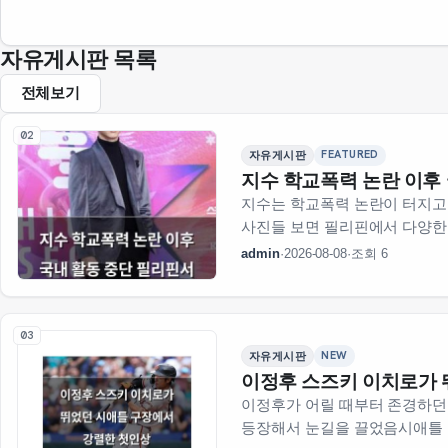
자유게시판 목록
전체보기
02
FEATURED
자유게시판
지수 학교폭력 논란 이후
지수는 학교폭력 논란이 터지고
사진들 보면 필리핀에서 다양한
건 몇 년…
admin
·
2026-08-08
·
조회 6
03
NEW
자유게시판
이정후 스즈키 이치로가 
이정후가 어릴 때부터 존경하던
등장해서 눈길을 끌었음시애틀 