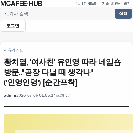
MCAFEE
·
HUB
>_ IT NEWS · 기술 최전선 웹진
실행
>_
기사 검색
로그인
자유게시판
황치열, '여사친' 유인영 따라 네일숍
방문.."공장 다닐 때 생각나"
('인영인영') [순간포착]
admin
2026-07-06 01:55:14
조회 37