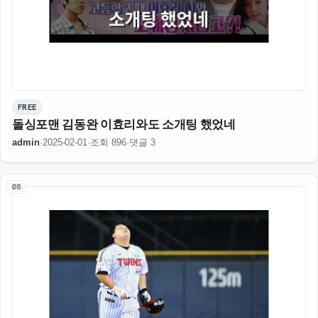
FREE
돌싱포맨 김동완 이효리와도 소개팅 했었네
admin
·
2025-02-01
·
조회 896
·
댓글 3
08