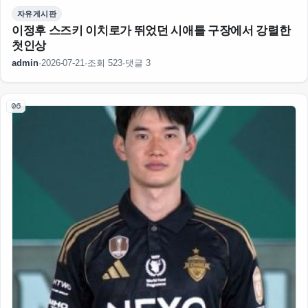
자유게시판
이정후 스즈키 이치로가 뛰었던 시애틀 구장에서 강렬한
첫인상
admin
·
2026-07-21
·
조회 523
·
댓글 3
06