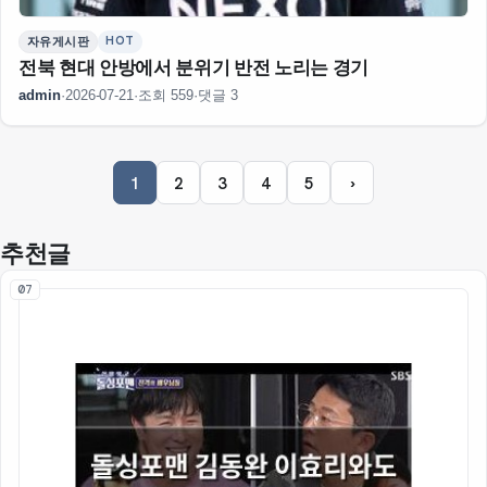
HOT
자유게시판
전북 현대 안방에서 분위기 반전 노리는 경기
admin
·
2026-07-21
·
조회 559
·
댓글 3
1
2
3
4
5
›
추천글
07