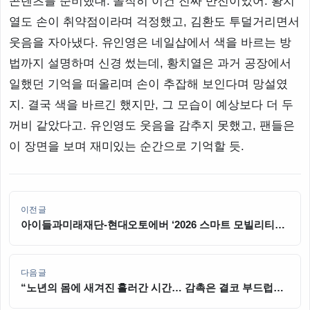
콘텐츠를 준비했대. 솔직히 이건 진짜 반전이었어. 황치
열도 손이 취약점이라며 걱정했고, 김환도 투덜거리면서
웃음을 자아냈다. 유인영은 네일샵에서 색을 바르는 방
법까지 설명하며 신경 썼는데, 황치열은 과거 공장에서
일했던 기억을 떠올리며 손이 추잡해 보인다며 망설였
지. 결국 색을 바르긴 했지만, 그 모습이 예상보다 더 두
꺼비 같았다고. 유인영도 웃음을 감추지 못했고, 팬들은
이 장면을 보며 재미있는 순간으로 기억할 듯.
이전글
아이들과미래재단-현대오토에버 ‘2026 스마트 모빌리티
공학 체험교육’ 대학생 멘토단 발대식 진행
다음글
“노년의 몸에 새겨진 흘러간 시간… 감촉은 결코 부드럽진
않겠죠”