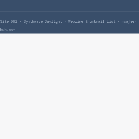
Site 062 · Synthwave Daylight · Webzine thumbnail list · mcafee-
hub.com