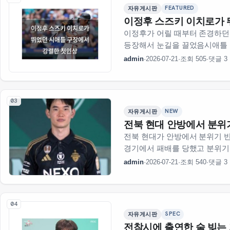
FEATURED
자유게시판
이정후 스즈키 이치로가 
이정후가 어릴 때부터 존경하던
등장해서 눈길을 끌었음시애틀 
경기 시…
admin
·
2026-07-21
·
조회 505
·
댓글 3
03
NEW
자유게시판
전북 현대 안방에서 분위
전북 현대가 안방에서 분위기 반
경기에서 패배를 당했고 분위기가
admin
·
2026-07-21
·
조회 540
·
댓글 3
04
SPEC
자유게시판
전참시에 출연한 술 빚는