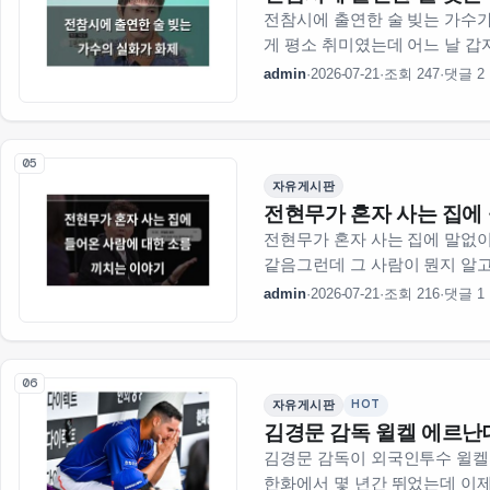
전참시에 출연한 술 빚는 가수가
게 평소 취미였는데 어느 날 갑
admin
·
2026-07-21
·
조회 247
·
댓글 2
05
자유게시판
전현무가 혼자 사는 집에
전현무가 혼자 사는 집에 말없
같음그런데 그 사람이 뭔지 알
했는데 결국은 …
admin
·
2026-07-21
·
조회 216
·
댓글 1
06
HOT
자유게시판
김경문 감독 윌켈 에르난
김경문 감독이 외국인투수 윌켈
한화에서 몇 년간 뛰었는데 이제