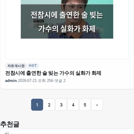
HOT
자유게시판
전참시에 출연한 술 빚는 가수의 실화가 화제
admin
·
2026-07-21
·
조회 256
·
댓글 2
1
2
3
4
5
›
추천글