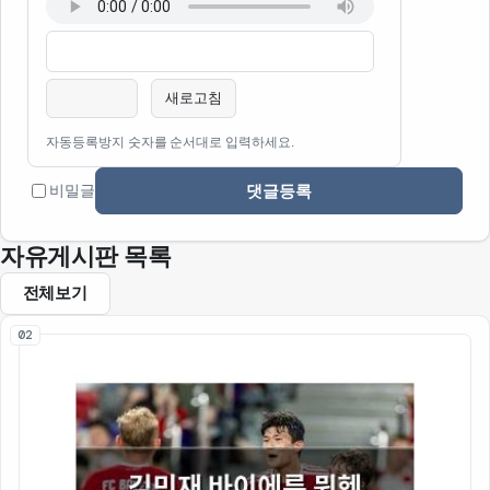
이름
비밀번호
필수
필수
새로고침
자동등록방지 숫자를 순서대로 입력하세요.
댓글등록
비밀글
자유게시판 목록
전체보기
02