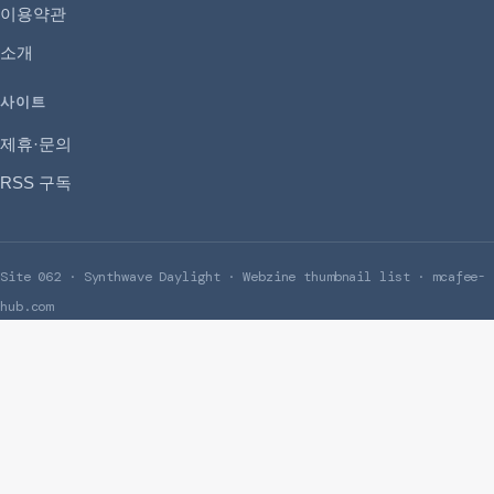
이용약관
소개
사이트
제휴·문의
RSS 구독
Site 062 · Synthwave Daylight · Webzine thumbnail list · mcafee-
hub.com