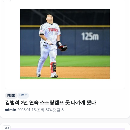
HOT
FREE
김범석 2년 연속 스프링캠프 못 나가게 됐다
admin
·
2025-01-15
·
조회 874
·
댓글 3
09